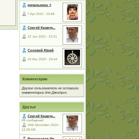
начальника :)
7 Apr 2022 - 23:48
Сергей Кравчу...
22 Jun 2021 - 23:21
Соловей Юрий
16 Dec 2020 - 20:44
Комментарии
Другие пользователи не оставили
комментарии для Дмитрич.
Друзья
Сергей Кравчу...
69 сообщений
20th December 2024 -
12:28 AM
Виноградов Ив...