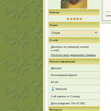
-----
Рейтинг
Long 
Опции
Опции
О себе
Дмитрич не указал(а) ничего
о себе.
Посетить мою домашнюю страницу
Личная информация
Дмитрич
Ископаемый мамонт
64
лет
Мужской
3-ий камень от Солнца
Дата рождения:
Окт-6-1961
Интересы