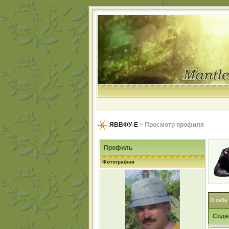
ЯВВФУ-Е
> Просмотр профиля
Профиль
Фотография
О себе
Соде