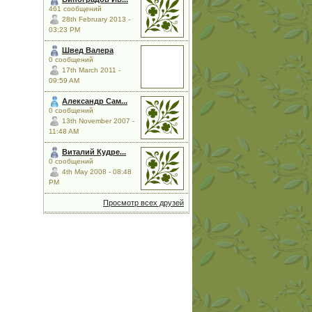
461 сообщений
28th February 2013 -
03:23 PM
Швед Валера
0 сообщений
17th March 2011 -
09:59 AM
Александр Сам...
0 сообщений
13th November 2007 -
11:48 AM
Виталий Кудре...
0 сообщений
4th May 2008 - 08:48
PM
Просмотр всех друзей