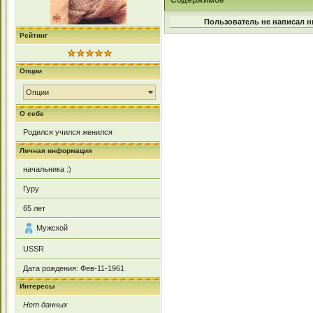
Содержимое
Пользователь не написал н
Рейтинг
Опции
Опции
О себе
Родился учился женился
Личная информация
начальника :)
Гуру
65
лет
Мужской
USSR
Дата рождения:
Фев-11-1961
Интересы
Нет данных