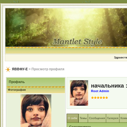
Здравств
ЯВВФУ-Е
> Просмотр профиля
Профиль
начальника :
Фотография
Root Admin
О себе
Темы
Сообщения
Галерея
Ком