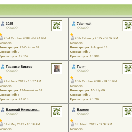
3025
7dan-nah
23rd October 2009 - 04:24 PM
20th February 2015 - 06:37 PM
Members
Members
Регистрация:
23-October 09
Регистрация:
2-August 13
Сообщений:
0
Сообщений:
0
Просмотров:
12,159
Просмотров:
10,904
Гарашко Виктор
Галич
21st June 2012 - 10:27 AM
10th October 2009 - 10:35 PM
Members
Members
Регистрация:
12-November 07
Регистрация:
16-July 09
Сообщений:
6
Сообщений:
0
Просмотров:
24,618
Просмотров:
26,782
Валерий Николаев...
Валеос
31st May 2013 - 10:19 AM
8th March 2011 - 09:37 PM
Members
Members