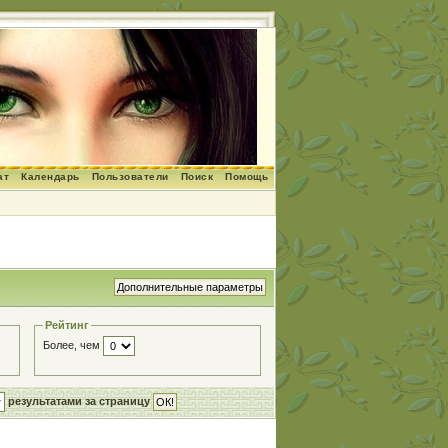
ат
Календарь
Пользователи
Поиск
Помощь
Рейтинг
Более, чем
результатами за страницу