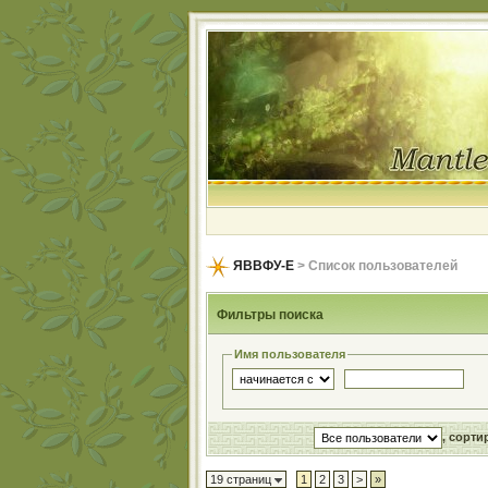
ЯВВФУ-Е
> Список пользователей
Фильтры поиска
Имя пользователя
, сорт
19 страниц
1
2
3
>
»