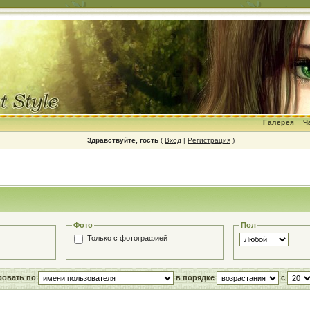
Галерея
Ч
Здравствуйте, гость
(
Вход
|
Регистрация
)
Фото
Пол
Только с фотографией
ировать по
в порядке
с