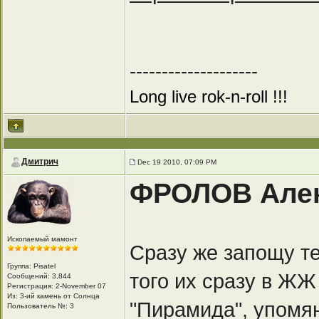
--------------------
Long live rok-n-roll !!!
Дмитрич
Dec 19 2010, 07:09 PM
ФРОЛОВ Алек
Ископаемый мамонт
Сразу же запощу те
Группа: Pisatel
того их сразу в ЖЖ
Сообщений: 3,844
Регистрация: 2-November 07
Из: 3-ий камень от Солнца
"Пирамида", упомян
Пользователь №: 3