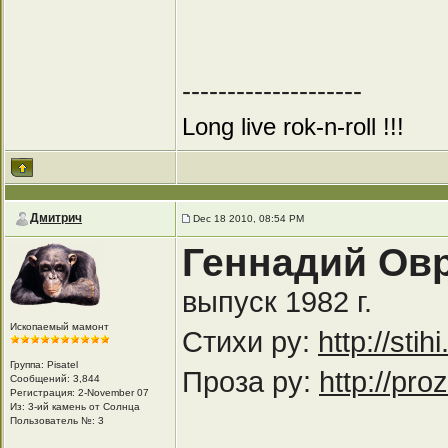
--------------------
Long live rok-n-roll !!!
Дмитрич
Dec 18 2010, 08:54 PM
Геннадий Ов
выпуск 1982 г.
Ископаемый мамонт
Стихи ру:
http://sti
Группа: Pisatel
Проза ру:
http://pro
Сообщений: 3,844
Регистрация: 2-November 07
Из: 3-ий камень от Солнца
Пользователь №: 3