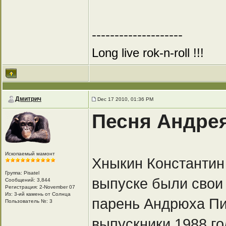
--------------------
Long live rok-n-roll !!!
Дмитрич
Dec 17 2010, 01:36 PM
Песня Андре
Ископаемый мамонт
Хныкин Константин 
Группа: Pisatel
выпуске были свои
Сообщений: 3,844
Регистрация: 2-November 07
Из: 3-ий камень от Солнца
парень Андрюха Пи
Пользователь №: 3
выпускники 1988 г