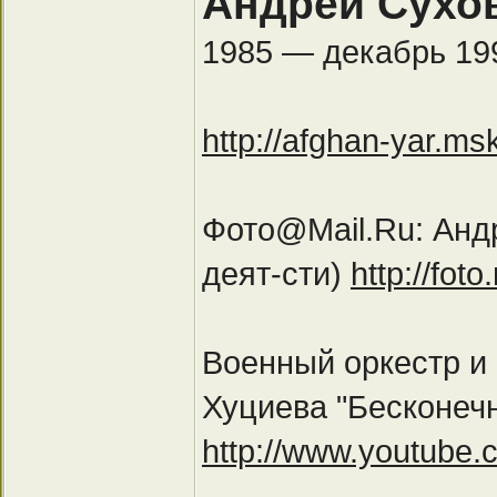
Андрей Сухо
1985 — декабрь 199
http://afghan-yar.m
Фото@Mail.Ru: Анд
деят-сти)
http://fot
Военный оркестр и
Хуциева "Бесконеч
http://www.youtub