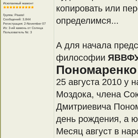
Ископаемый мамонт
копировать или пер
Группа: Pisatel
определимся...
Сообщений: 3,844
Регистрация: 2-November 07
Из: 3-ий камень от Солнца
Пользователь №: 3
А для начала пред
философии
ЯВВФ
Пономаренко
25 августа 2010 у 
Моздока, члена Со
Дмитриевича Поном
день рождения, а ю
Месяц август в на