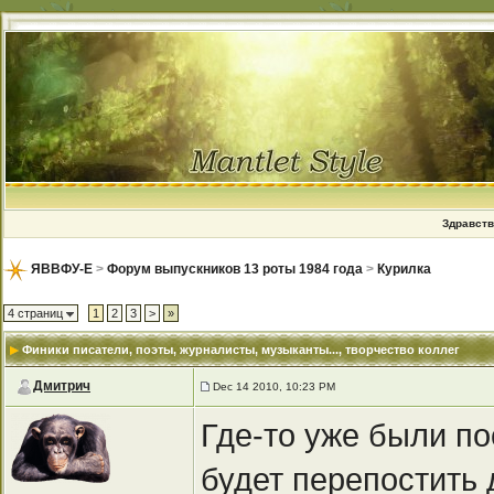
Здравств
ЯВВФУ-Е
>
Форум выпускников 13 роты 1984 года
>
Курилка
4 страниц
1
2
3
>
»
Финики писатели, поэты, журналисты, музыканты...
, творчество коллег
Дмитрич
Dec 14 2010, 10:23 PM
Где-то уже были по
будет перепостить 