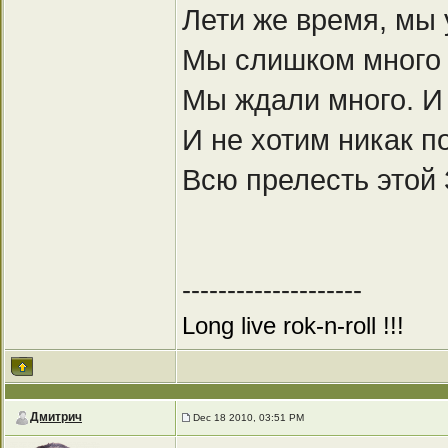
Лети же время, мы 
Мы слишком много 
Мы ждали много. И
И не хотим никак п
Всю прелесть этой
--------------------
Long live rok-n-roll !!!
Дмитрич
Dec 18 2010, 03:51 PM