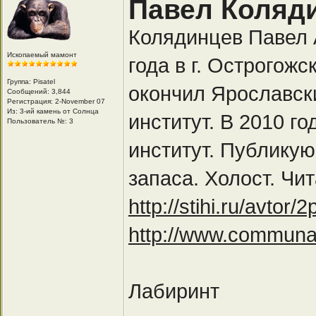
Павел Коляд
Колядинцев Павел 
Ископаемый мамонт
года в г. Острогож
Группа: Pisatel
окончил Ярославск
Сообщений: 3,844
Регистрация: 2-November 07
Из: 3-ий камень от Солнца
институт. В 2010 г
Пользователь №: 3
институт. Публикую
запаса. Холост. Чи
http://stihi.ru/avtor/
http://www.communa
Лабиринт