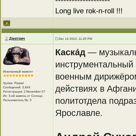
--------------------
Long live rok-n-roll !!!
Дмитрич
Dec 14 2010, 11:45 PM
Каска́д
— музыкаль
инструментальный а
Ископаемый мамонт
военным дирижёро
Группа: Pisatel
действиях в Афган
Сообщений: 3,844
Регистрация: 2-November 07
Из: 3-ий камень от Солнца
политотдела подраз
Пользователь №: 3
Ярославле.