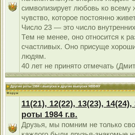
символизирует любовь ко всему 
чувство, которое постоянно живет
Число 23 — это число внутренних
Тем не менее, оно относится к р
счастливых. Оно присуще хорош
людям.
40 лет не принято отмечать (Дми
Другие роты 1984 г.выпуска и другие выпуски ЯВВФУ
Форум
11(21), 12(22), 13(23), 14(24),
роты 1984 г.в.
Друзья, мы помним не только сво
каждого были друзья-знакомые н