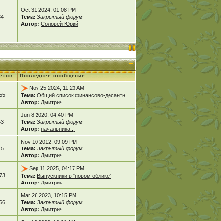
Oct 31 2024, 01:08 PM
34
Тема:
Закрытый форум
Автор:
Соловей Юрий
етов
Последнее сообщение
Nov 25 2024, 11:23 AM
55
Тема:
Общий список финансово-десантн...
Автор:
Дмитрич
Jun 8 2020, 04:40 PM
53
Тема:
Закрытый форум
Автор:
начальника :)
Nov 10 2012, 09:09 PM
15
Тема:
Закрытый форум
Автор:
Дмитрич
Sep 11 2025, 04:17 PM
73
Тема:
Выпускники в "новом облике"
Автор:
Дмитрич
Mar 26 2023, 10:15 PM
66
Тема:
Закрытый форум
Автор:
Дмитрич