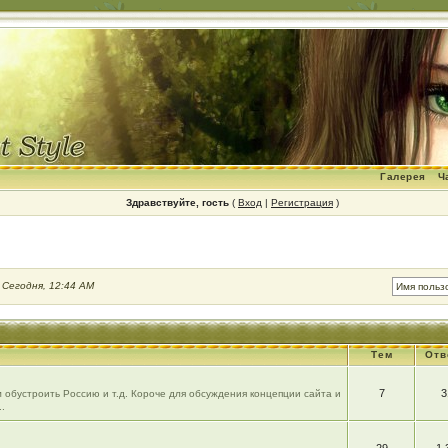
Галерея
Ч
Здравствуйте, гость
(
Вход
|
Регистрация
)
:
Сегодня, 12:44 AM
Тем
Отв
7
3
 обустроить Россию и т.д. Короче для обсуждения концепции сайта и
.