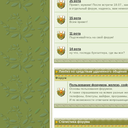
25 рота
Привет, мужики! После встречи 18.07., к
в отдельный форум, надеюсь, вам немно
15 рота
Всем привет!
11 рота
Подтягивайтесь на свой форум!
14 рота
ну что, господа бухгалтера, где вы все?
Ликбез по средствам удаленного общения
Форум
Пользование форумом, железо, софт
Основы пользования форумом.
А также спрашиваем на всякие разные же
телефоны, блютузы, вайфаи, программы, 
И по возможности отвечаем вопрошающи
Статистика форума