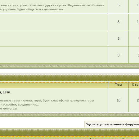
5
1
ак выяснилось, у вас большая и дружная рота. Выделив ваше общение
го удобнее будет общаться в дальнейшем.
3
1
3
3
Тем
Отв
, сети
10
2
лезные темы - компьютеры, буки, смартфоны, коммуникаторы,
настройки, соединения...
м коллегам.
Удалить установленные форумом