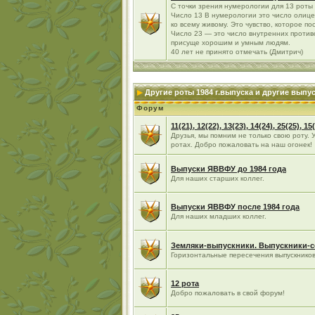
С точки зрения нумерологии для 13 роты -
Число 13 В нумерологии это число олиц
ко всему живому. Это чувство, которое по
Число 23 — это число внутренних противо
присуще хорошим и умным людям.
40 лет не принято отмечать (Дмитрич)
Другие роты 1984 г.выпуска и другие вып
Форум
11(21), 12(22), 13(23), 14(24), 25(25), 1
Друзья, мы помним не только свою роту. 
ротах. Добро пожаловать на наш огонек!
Выпуски ЯВВФУ до 1984 года
Для наших старших коллег.
Выпуски ЯВВФУ после 1984 года
Для наших младших коллег.
Земляки-выпускники. Выпускники-
Горизонтальные пересечения выпускнико
12 рота
Добро пожаловать в свой форум!