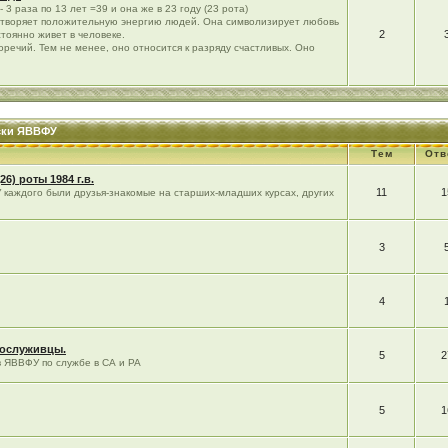
 3 раза по 13 лет =39 и она же в 23 году (23 рота)
етворяет положительную энергию людей. Она символизирует любовь
2
стоянно живет в человеке.
речий. Тем не менее, оно относится к разряду счастливых. Оно
уски ЯВВФУ
Тем
Отв
5(26) роты 1984 г.в.
11
1
У каждого были друзья-знакомые на старших-младших курсах, других
3
4
сослуживцы.
5
2
в ЯВВФУ по службе в СА и РА
5
1