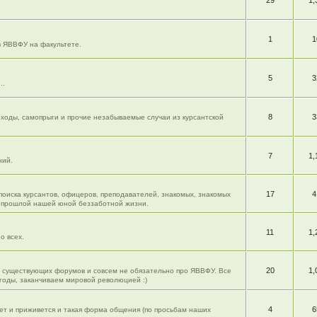
29
1,
1
1
в ЯВВФУ на факультете.
5
3
..
8
3
моходы, самопрыги и прочие незабываемые случаи из курсантской
7
1,
ний.
17
4
 поиска курсантов, офицеров, преподавателей, знакомых, знакомых
из прошлой нашей юной беззаботной жизни.
11
1,
о всех.
20
1,
ю существующих форумов и совсем не обязательно про ЯВВФУ. Все
огоды, заканчиваем мировой революцией :)
4
6
жет и приживется и такая форма общения (по просьбам наших