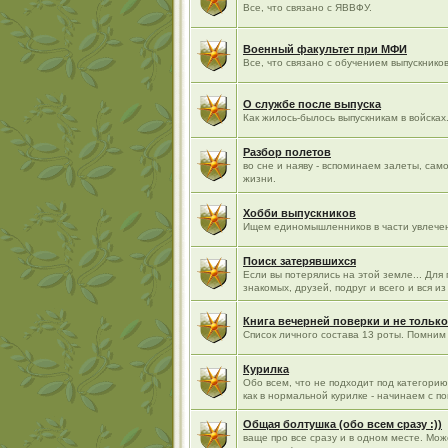
Все, что связано с ЯВВФУ.
Военный факультет при МФИ
Все, что связано с обучением выпускнико
О службе после выпуска
Как жилось-былось выпускникам в войсках.
Разбор полетов
во сне и наяву - вспоминаем залеты, са
жизни.
Хобби выпускников
Ищем единомышленников в части увлече
Поиск затерявшихся
Если вы потерялись на этой земле... Для
знакомых, друзей, подруг и всего и вся 
Книга вечерней поверки и не только
Список личного состава 13 роты. Помним 
Курилка
Обо всем, что не подходит под категори
как в нормальной курилке - начинаем с п
Общая болтушка (обо всем сразу :))
ваще про все сразу и в одном месте. Мо