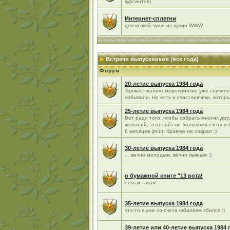
курсантов)
Интернет-сплетни
для всякой чуши из пучин WWW
Встречи выпускников (все года)
Форум
20-летие выпуска 1984 года
Торжественное мероприятие уже случилос
побывали. Но есть и счастливчики, которы
25-летие выпуска 1984 года
Вот ради того, чтобы собрать многих д
желаний, этот сайт по большому счету и
8 месяцев (если Кравчук не соврал :)
30-летие выпуска 1984 года
... вечно молодым, вечно пьяным :)
о бумажной книге "13 рота!
есть и такая!
35-летие выпуска 1984 года
что-то я уже со счета юбилеям сбился :)
39-летие или 40-летие выпуска 1984 