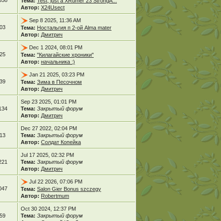
358
Тема:
Test, just a XRumer 23 StrongA...
Автор:
X24Usect
Sep 8 2025, 11:36 AM
03
Тема:
Ностальгия п 2-ой Alma mater
Автор:
Дмитрич
Dec 1 2024, 08:01 PM
25
Тема:
"Килагайские хроники"
Автор:
начальника :)
Jan 21 2025, 03:23 PM
39
Тема:
Зима в Песочном
Автор:
Дмитрич
Sep 23 2025, 01:01 PM
134
Тема:
Закрытый форум
Автор:
Дмитрич
Dec 27 2022, 02:04 PM
13
Тема:
Закрытый форум
Автор:
Солдат Копейка
Jul 17 2025, 02:32 PM
221
Тема:
Закрытый форум
Автор:
Дмитрич
Jul 22 2026, 07:06 PM
047
Тема:
Salon Gier Bonus szczegy
Автор:
Robertmum
Oct 30 2024, 12:37 PM
59
Тема:
Закрытый форум