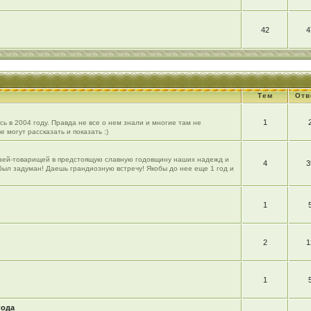
42
4
Тем
Отв
1
ь в 2004 году. Правда не все о нем знали и многие там не
е могут рассказать и показать :)
рузей-товарищей в предстоящую славную годовщину наших надежд и
4
3
 был задуман! Даешь грандиозную встречу! Якобы до нее еще 1 год и
1
2
1
1
года