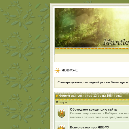
ЯВВФУ-Е
С возвращением, последний раз вы были здесь
Форум выпускников 13 роты 1984 года
Форум
Обсуждаем концепцию сайта
Как нам реорганизовать РабКрин, как нам
внесения разных полезных предложений..
Всяко-разно про ЯВВФУ